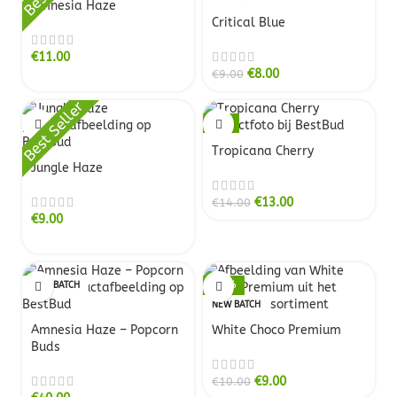
Amnesia Haze
Critical Blue
€
11.00
€
8.00
€
9.00
Best Seller
-7%
NEW BATCH
Tropicana Cherry
Jungle Haze
€
13.00
€
14.00
€
9.00
NEW BATCH
-10%
NEW BATCH
Amnesia Haze – Popcorn
White Choco Premium
Buds
€
9.00
€
10.00