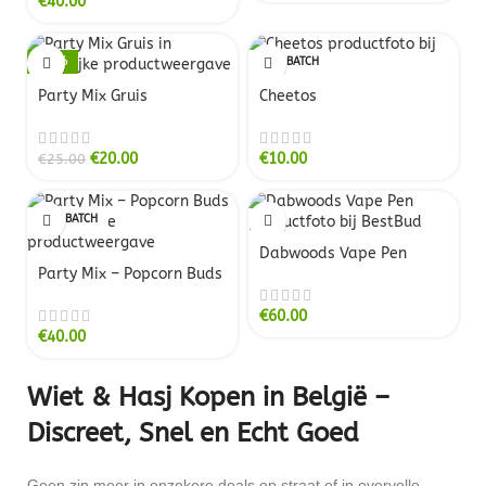
€
40.00
-20%
NEW BATCH
NEW BATCH
Party Mix Gruis
Cheetos
€
20.00
€
10.00
€
25.00
NEW BATCH
Dabwoods Vape Pen
Party Mix – Popcorn Buds
€
60.00
€
40.00
Wiet & Hasj Kopen in België –
Discreet, Snel en Echt Goed
Geen zin meer in onzekere deals op straat of in overvolle