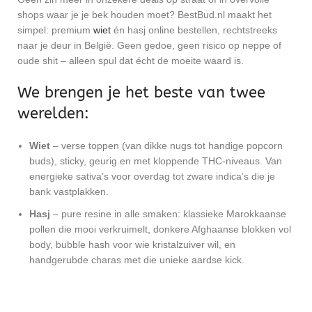
shops waar je je bek houden moet? BestBud.nl maakt het
simpel: premium
wiet
én hasj online bestellen, rechtstreeks
naar je deur in België. Geen gedoe, geen risico op neppe of
oude shit – alleen spul dat écht de moeite waard is.
We brengen je het beste van twee
werelden:
Wiet
– verse toppen (van dikke nugs tot handige popcorn
buds), sticky, geurig en met kloppende THC-niveaus. Van
energieke sativa’s voor overdag tot zware indica’s die je
bank vastplakken.
Hasj
– pure resine in alle smaken: klassieke Marokkaanse
pollen die mooi verkruimelt, donkere Afghaanse blokken vol
body, bubble hash voor wie kristalzuiver wil, en
handgerubde charas met die unieke aardse kick.