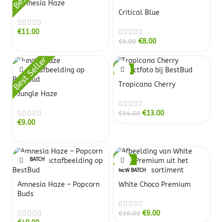
Amnesia Haze
Critical Blue
€
11.00
€
8.00
€
9.00
Best Seller
-7%
NEW BATCH
Tropicana Cherry
Jungle Haze
€
13.00
€
14.00
€
9.00
NEW BATCH
-10%
NEW BATCH
Amnesia Haze – Popcorn
White Choco Premium
Buds
€
9.00
€
10.00