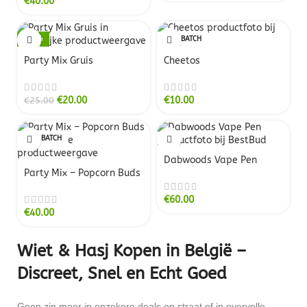
€
40.00
-20%
NEW BATCH
NEW BATCH
Party Mix Gruis
Cheetos
€
20.00
€
10.00
€
25.00
NEW BATCH
Dabwoods Vape Pen
Party Mix – Popcorn Buds
€
60.00
€
40.00
Wiet & Hasj Kopen in België –
Discreet, Snel en Echt Goed
Geen zin meer in onzekere deals op straat of in overvolle