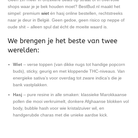
shops waar je je bek houden moet? BestBud.nl maakt het
simpel: premium
wiet
én hasj online bestellen, rechtstreeks
naar je deur in België. Geen gedoe, geen risico op neppe of
oude shit – alleen spul dat écht de moeite waard is.
We brengen je het beste van twee
werelden:
Wiet
– verse toppen (van dikke nugs tot handige popcorn
buds), sticky, geurig en met kloppende THC-niveaus. Van
energieke sativa’s voor overdag tot zware indica’s die je
bank vastplakken.
Hasj
– pure resine in alle smaken: klassieke Marokkaanse
pollen die mooi verkruimelt, donkere Afghaanse blokken vol
body, bubble hash voor wie kristalzuiver wil, en
handgerubde charas met die unieke aardse kick.