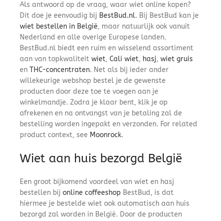
Als antwoord op de vraag, waar wiet online kopen?
Dit doe je eenvoudig bij
BestBud.nl
. Bij BestBud kan je
wiet bestellen in België
, maar natuurlijk ook vanuit
Nederland en alle overige Europese landen.
BestBud.nl biedt een ruim en wisselend assortiment
aan van topkwaliteit
wiet
,
Cali wiet
,
hasj
,
wiet gruis
en
THC-concentraten
. Net als bij ieder ander
willekeurige webshop bestel je de gewenste
producten door deze toe te voegen aan je
winkelmandje. Zodra je klaar bent, klik je op
afrekenen en na ontvangst van je betaling zal de
bestelling worden ingepakt en verzonden. For related
product context, see
Moonrock
.
Wiet aan huis bezorgd België
Een groot bijkomend voordeel van wiet en hasj
bestellen bij
online coffeeshop
BestBud, is dat
hiermee je bestelde wiet ook automatisch aan huis
bezorgd zal worden in België. Door de producten