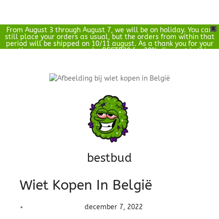
From August 3 through August 7, we will be on holiday. You can
X
0
still place your orders as usual, but the orders from within that
€
0.00
period will be shipped on 10/11 august. As a thank you for your
patience, you can use code: BESTB20 for 20% discount in this
period.
bestbud
Wiet Kopen In België
december 7, 2022