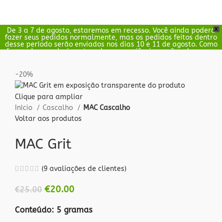
De 3 a 7 de agosto, estaremos em recesso. Você ainda poderá
X
0
fazer seus pedidos normalmente, mas os pedidos feitos dentro
€
0.00
desse período serão enviados nos dias 10 e 11 de agosto. Como
forma de agradecimento pela sua paciência, você pode usar o
código BESTB20 para obter 20% de desconto nesse período.
-20%
Clique para ampliar
Início
Cascalho
MAC Cascalho
Voltar aos produtos
MAC Grit
(
9
avaliações de clientes)
€
20.00
€
25.00
Conteúdo: 5 gramas