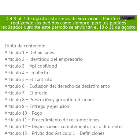
Del 3 al 7 de agosto estaremos de vacaciones. Podrán seguir
incógnita
0
realizando sus pedidos como siempre, pero los pedidos
€
0.00
realizados durante este periodo se enviarán el 10 o 11 de agosto.
Como agradecimiento por su paciencia, pueden usar el código
BESTB20 para obtener un 20 % de descuento durante este
periodo.
Tabla de contenido:
Artículo 1 – Definiciones
Artículo 2 – Identidad del empresario
Artículo 3 – Aplicabilidad
Artículo 4 – La oferta
Artículo 5 – El contrato
Artículo 6 – Exclusión del derecho de desistimiento
Artículo 7 – El precio
Artículo 8 – Prestación y garantía adicional
Artículo 9 – Entrega y ejecución
Artículo 10 – Pago
Artículo 11 – Procedimiento de reclamaciones
Artículo 12 – Disposiciones complementarias o diferentes
Artículo 13 – Privacidad Artículo 1 – Definiciones