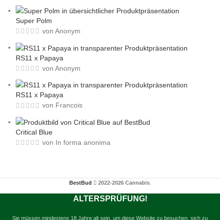
Super Polm
von Anonym
RS11 x Papaya
von Anonym
RS11 x Papaya
von Francois
Critical Blue
von In forma anonima
BestBud
2022-2026 Cannabis
.
ALTERSPRÜFUNG!
Sie müssen mindestens 18 Jahre alt sein, um diese Website zu besuchen, sich zu