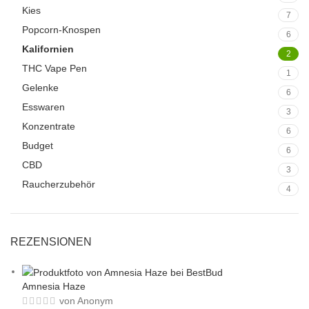
Kies
7
Popcorn-Knospen
6
Kalifornien
2
THC Vape Pen
1
Gelenke
6
Esswaren
3
Konzentrate
6
Budget
6
CBD
3
Raucherzubehör
4
REZENSIONEN
Amnesia Haze
von Anonym