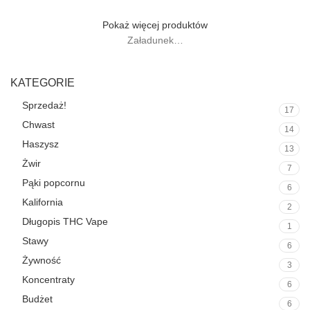
Pokaż więcej produktów
Załadunek…
KATEGORIE
Sprzedaż!
17
Chwast
14
Haszysz
13
Żwir
7
Pąki popcornu
6
Kalifornia
2
Długopis THC Vape
1
Stawy
6
Żywność
3
Koncentraty
6
Budżet
6