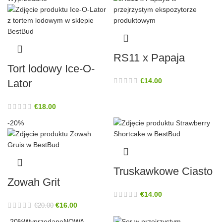
RS11 x Papaja
Tort lodowy Ice-O-
€
14.00
Lator
€
18.00
-20%
Truskawkowe Ciasto
Zowah Grit
€
14.00
€
16.00
€
20.00
-20%
Wyprzedane
NOWA