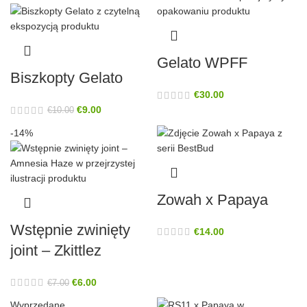
Gelato WPFF
Biszkopty Gelato
€
30.00
€
9.00
€
10.00
-14%
Zowah x Papaya
Wstępnie zwinięty
€
14.00
joint – Zkittlez
€
6.00
€
7.00
Wyprzedane