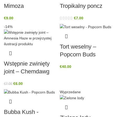
Mimoza
Tropikalny poncz
€
9.00
€
7.00
-14%
Tort weselny –
Popcorn Buds
Wstępnie zwinięty
€
40.00
joint – Chemdawg
€
6.00
€
7.00
Wyprzedane
Bubba Kush -